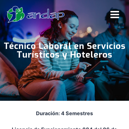
Saltar
al
contenido
Técnico Laboral en Servicios
Turísticos y Hoteleros
Duración: 4 Semestres