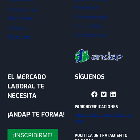
Proyectos
Fusagasugá
Contratos de
Manizales
Aprendizaje
Pereira
Contáctenos
Zipaquirá
EL MERCADO
SÍGUENOS
LABORAL TE
NECESITA
PARA NOTIFICACIONES JUDICIALES
¡ANDAP TE FORMA!
administrativanacional@andap.e
du.co
¡INSCRIBIRME!
POLÍTICA DE TRATAMIENTO