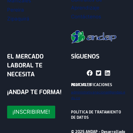
Manizales
Aprendizaje
Pereira
Contáctenos
Zipaquirá
EL MERCADO
SÍGUENOS
LABORAL TE
NECESITA
PARA NOTIFICACIONES JUDICIALES
¡ANDAP TE FORMA!
administrativanacional@andap.e
du.co
¡INSCRIBIRME!
POLÍTICA DE TRATAMIENTO
DE DATOS
© 2025 ANDAP - Desarrollado