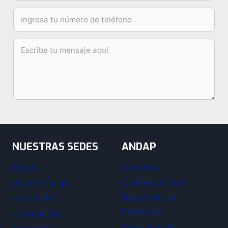
NUESTRAS SEDES
ANDAP
Bogotá
Nosotros
Bucaramanga
Quienes Somos
Facatativá
Desarrollo de
Proyectos
Fusagasugá
Contratos de