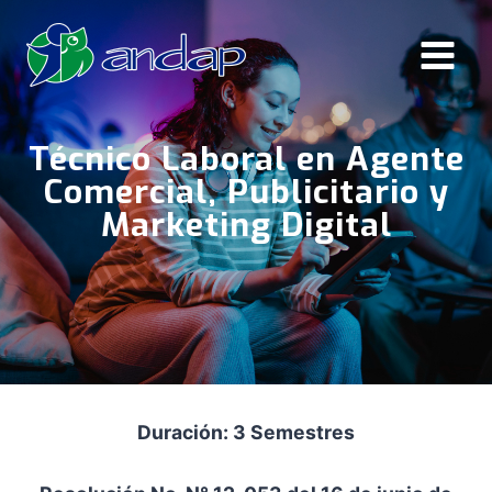
Saltar
al
contenido
Técnico Laboral en Agente
Comercial, Publicitario y
Marketing Digital
Duración: 3 Semestres