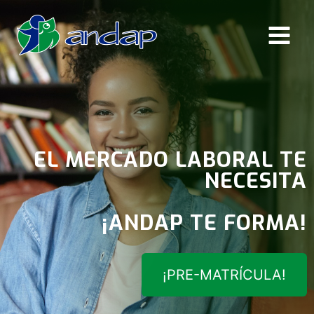
Saltar
al
contenido
EL MERCADO LABORAL TE
NECESITA
¡ANDAP TE FORMA!
¡PRE-MATRÍCULA!