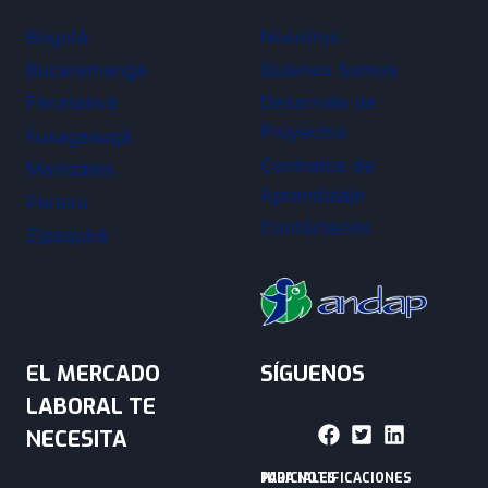
Bogotá
Nosotros
Bucaramanga
Quienes Somos
Facatativá
Desarrollo de
Proyectos
Fusagasugá
Contratos de
Manizales
Aprendizaje
Pereira
Contáctenos
Zipaquirá
EL MERCADO
SÍGUENOS
LABORAL TE
NECESITA
PARA NOTIFICACIONES JUDICIALES