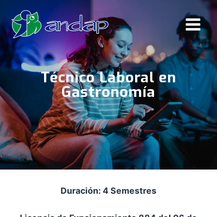
Saltar
al
contenido
Técnico Laboral en
Gastronomía
Duración: 4 Semestres