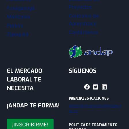
Proyectos
Fusagasugá
Contratos de
Manizales
Aprendizaje
Pereira
Contáctenos
Zipaquirá
EL MERCADO
SÍGUENOS
LABORAL TE
NECESITA
PARA NOTIFICACIONES JUDICIALES
¡ANDAP TE FORMA!
administrativanacional@andap.e
du.co
¡INSCRIBIRME!
POLÍTICA DE TRATAMIENTO