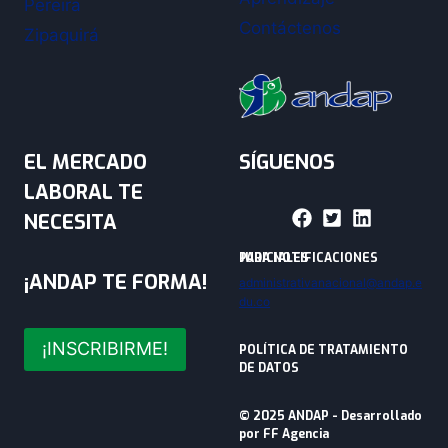
Pereira
Contáctenos
Zipaquirá
EL MERCADO
SÍGUENOS
LABORAL TE
NECESITA
PARA NOTIFICACIONES JUDICIALES
¡ANDAP TE FORMA!
administrativanacional@andap.e
du.co
¡INSCRIBIRME!
POLÍTICA DE TRATAMIENTO
DE DATOS
© 2025 ANDAP - Desarrollado
por
FF Agencia