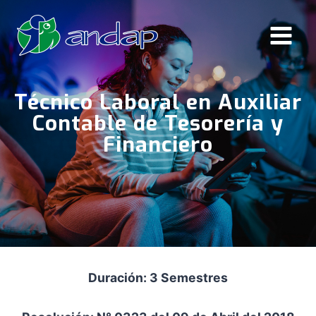
Saltar
al
contenido
Técnico Laboral en Auxiliar
Contable de Tesorería y
Financiero
Duración: 3 Semestres