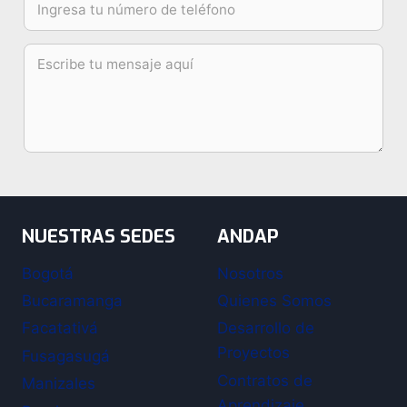
NUESTRAS SEDES
ANDAP
Bogotá
Nosotros
Bucaramanga
Quienes Somos
Facatativá
Desarrollo de
Proyectos
Fusagasugá
Contratos de
Manizales
Aprendizaje