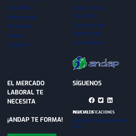
Facatativá
Desarrollo de
Proyectos
Fusagasugá
Contratos de
Manizales
Aprendizaje
Pereira
Contáctenos
Zipaquirá
EL MERCADO
SÍGUENOS
LABORAL TE
NECESITA
PARA NOTIFICACIONES JUDICIALES
¡ANDAP TE FORMA!
administrativanacional@andap.e
du.co