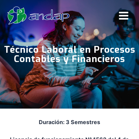
Saltar
al
contenido
Técnico Laboral en Procesos
Contables y Financieros
Duración: 3 Semestres