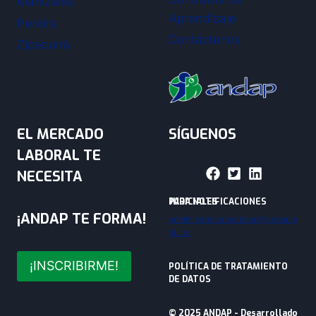
Manizales
Aprendizaje
Pereira
Contáctenos
Zipaquirá
EL MERCADO
SÍGUENOS
LABORAL TE
NECESITA
PARA NOTIFICACIONES JUDICIALES
¡ANDAP TE FORMA!
administrativanacional@andap.e
du.co
¡INSCRIBIRME!
POLÍTICA DE TRATAMIENTO
DE DATOS
© 2025 ANDAP - Desarrollado