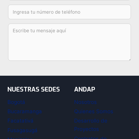
NUESTRAS SEDES
ANDAP
Bogotá
Nosotros
Bucaramanga
Quienes Somos
Facatativá
Desarrollo de
Proyectos
Fusagasugá
Contratos de