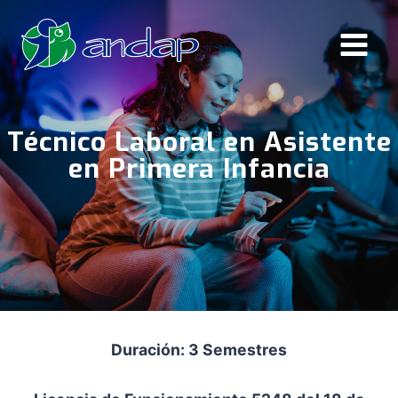
Saltar
al
contenido
Técnico Laboral en Asistente
en Primera Infancia
Duración: 3 Semestres