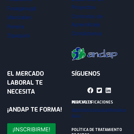
Proyectos
Fusagasugá
Contratos de
Manizales
Aprendizaje
Pereira
Contáctenos
Zipaquirá
EL MERCADO
SÍGUENOS
LABORAL TE
NECESITA
PARA NOTIFICACIONES JUDICIALES
¡ANDAP TE FORMA!
administrativanacional@andap.e
du.co
¡INSCRIBIRME!
POLÍTICA DE TRATAMIENTO