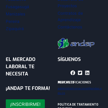
Proyectos
Fusagasugá
Contratos de
Manizales
Aprendizaje
Pereira
Contáctenos
Zipaquirá
EL MERCADO
SÍGUENOS
LABORAL TE
NECESITA
PARA NOTIFICACIONES JUDICIALES
¡ANDAP TE FORMA!
administrativanacional@andap.e
du.co
¡INSCRIBIRME!
POLÍTICA DE TRATAMIENTO