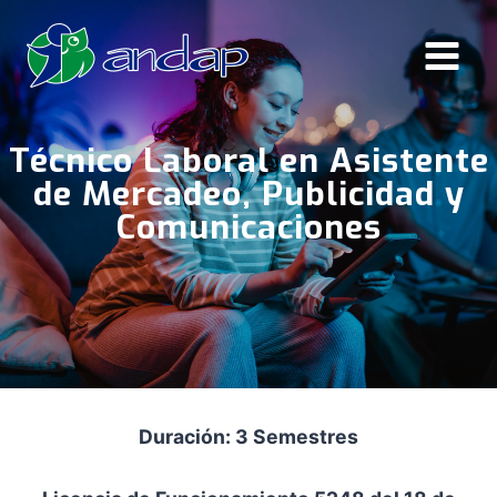
Saltar
al
contenido
Técnico Laboral en Asistente
de Mercadeo, Publicidad y
Comunicaciones
Duración: 3 Semestres