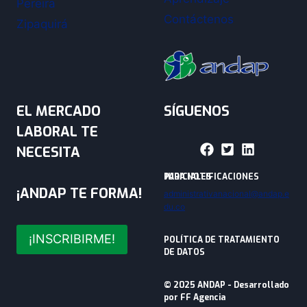
Pereira
Contáctenos
Zipaquirá
EL MERCADO
SÍGUENOS
LABORAL TE
NECESITA
PARA NOTIFICACIONES JUDICIALES
¡ANDAP TE FORMA!
administrativanacional@andap.e
du.co
¡INSCRIBIRME!
POLÍTICA DE TRATAMIENTO
DE DATOS
© 2025 ANDAP - Desarrollado
por
FF Agencia