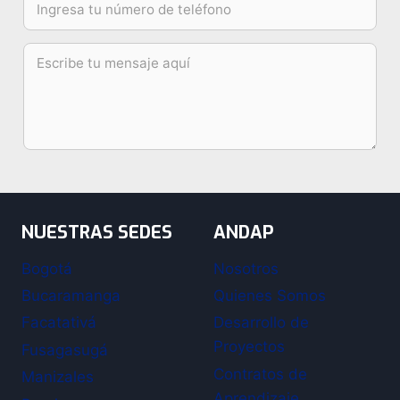
NUESTRAS SEDES
ANDAP
Bogotá
Nosotros
Bucaramanga
Quienes Somos
Facatativá
Desarrollo de
Proyectos
Fusagasugá
Contratos de
Manizales
Aprendizaje