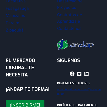
Facatativá
Desarrollo de
Proyectos
Fusagasugá
Contratos de
Manizales
Aprendizaje
Pereira
Contáctenos
Zipaquirá
EL MERCADO
SÍGUENOS
LABORAL TE
NECESITA
PARA NOTIFICACIONES JUDICIALES
¡ANDAP TE FORMA!
administrativanacional@andap.e
du.co
¡INSCRIBIRME!
POLÍTICA DE TRATAMIENTO