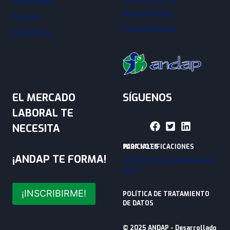
Manizales
Aprendizaje
Pereira
Contáctenos
Zipaquirá
EL MERCADO
SÍGUENOS
LABORAL TE
NECESITA
PARA NOTIFICACIONES JUDICIALES
¡ANDAP TE FORMA!
administrativanacional@andap.e
du.co
¡INSCRIBIRME!
POLÍTICA DE TRATAMIENTO
DE DATOS
© 2025 ANDAP - Desarrollado