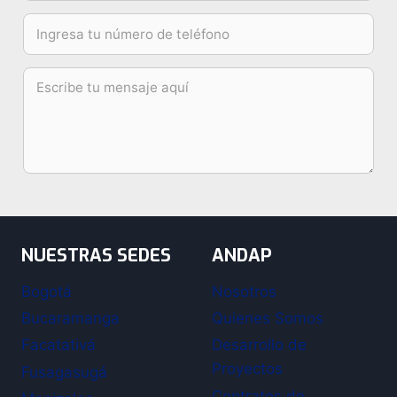
NUESTRAS SEDES
ANDAP
Bogotá
Nosotros
Bucaramanga
Quienes Somos
Facatativá
Desarrollo de
Proyectos
Fusagasugá
Contratos de