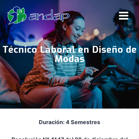
Saltar
al
contenido
Técnico Laboral en Diseño de
Modas
Duración: 4 Semestres