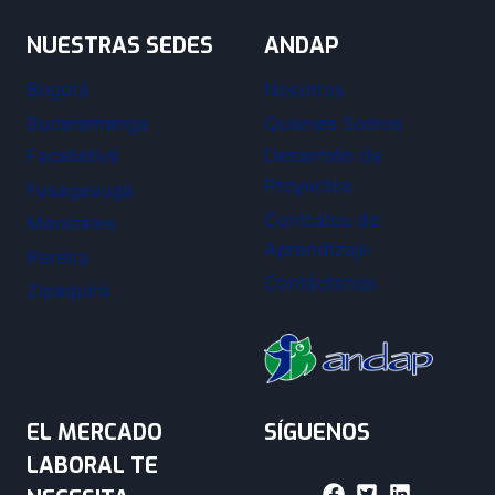
NUESTRAS SEDES
ANDAP
Bogotá
Nosotros
Bucaramanga
Quienes Somos
Facatativá
Desarrollo de
Proyectos
Fusagasugá
Contratos de
Manizales
Aprendizaje
Pereira
Contáctenos
Zipaquirá
EL MERCADO
SÍGUENOS
LABORAL TE